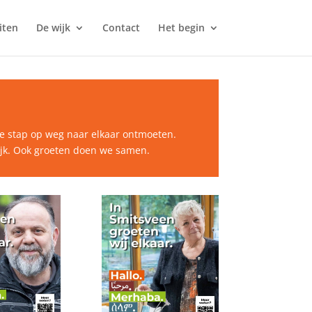
iten
De wijk
Contact
Het begin
ste stap op weg naar elkaar ontmoeten.
wijk. Ook groeten doen we samen.