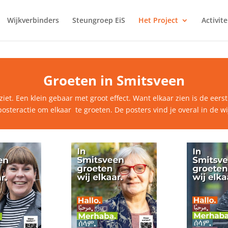
Wijkverbinders
Steungroep EiS
Het Project
Activite
Groeten in Smitsveen
 ziet. Een klein gebaar met groot effect. Want elkaar zien is de eer
osteractie om elkaar te groeten. De posters vind je overal in de 