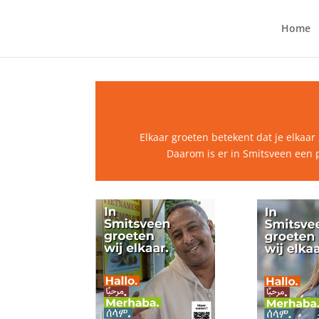
Home
Elkaar groeten betekent dat je elkaar
Daarom is er in Smitsveen een p