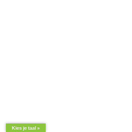
Webbouwers
KA3.IT
Kies je taal »