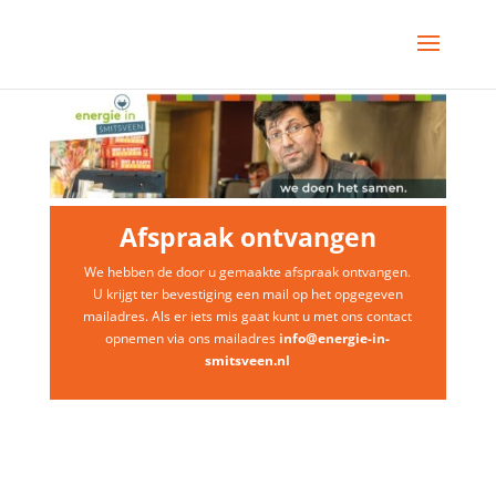
Afspraak ontvangen
We hebben de door u gemaakte afspraak ontvangen.
U krijgt ter bevestiging een mail op het opgegeven
mailadres. Als er iets mis gaat kunt u met ons contact
opnemen via ons mailadres
info@energie-in-
smitsveen.nl